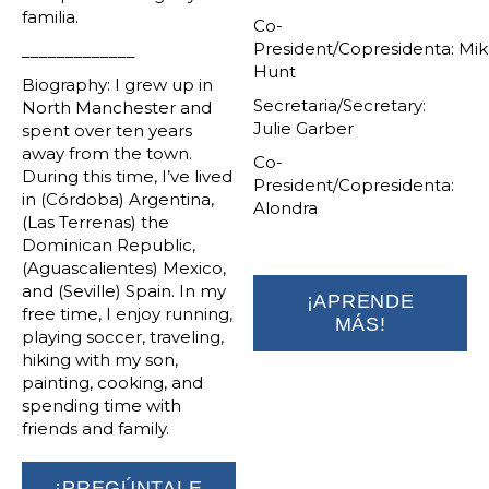
familia.
Co-
President/Copresidenta: Mi
_____________
Hunt
Biography: I grew up in
Secretaria/Secretary:
North Manchester and
Julie Garber
spent over ten years
away from the town.
Co-
During this time, I’ve lived
President/Copresidenta:
in (Córdoba) Argentina,
Alondra
(Las Terrenas) the
Dominican Republic,
(Aguascalientes) Mexico,
and (Seville) Spain. In my
¡APRENDE
free time, I enjoy running,
MÁS!
playing soccer, traveling,
hiking with my son,
painting, cooking, and
spending time with
friends and family.
¡PREGÚNTALE