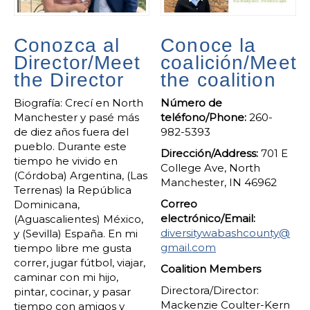
Conozca al
Conoce la
Director/Meet
coalición/Meet
the Director
the coalition
Biografía: Crecí en North
Número de
Manchester y pasé más
teléfono/Phone:
260-
de diez años fuera del
982-5393
pueblo. Durante este
Dirección/Address:
701 E
tiempo he vivido en
College Ave, North
(Córdoba) Argentina, (Las
Manchester, IN 46962
Terrenas) la República
Correo
Dominicana,
electrónico/Email:
(Aguascalientes) México,
diversitywabashcounty@
y (Sevilla) España. En mi
gmail.com
tiempo libre me gusta
correr, jugar fútbol, viajar,
Coalition Members
caminar con mi hijo,
Directora/Director:
pintar, cocinar, y pasar
Mackenzie Coulter-Kern
tiempo con amigos y